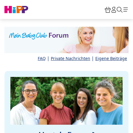
Skip to main content
Warenkor
HiPP M
Such
|
|
FAQ
Private Nachrichten
Eigene Beiträge