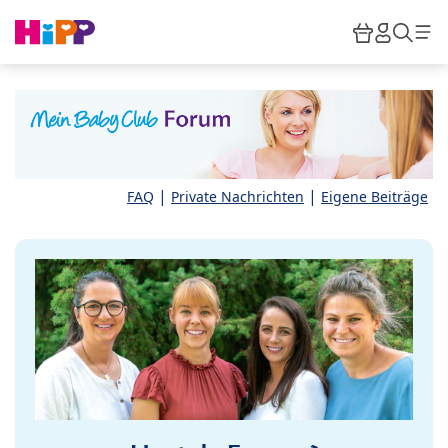
Skip to main content
Warenkor
HiPP M
Such
|
|
FAQ
Private Nachrichten
Eigene Beiträge