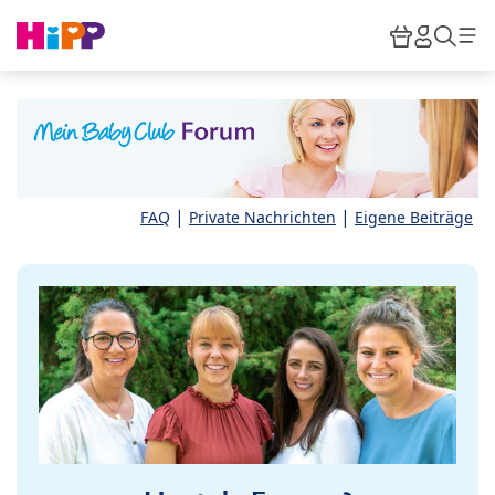
Skip to main content
Warenkor
HiPP M
Such
|
|
FAQ
Private Nachrichten
Eigene Beiträge