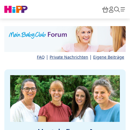
Skip to main content
Warenkor
HiPP M
Such
|
|
FAQ
Private Nachrichten
Eigene Beiträge