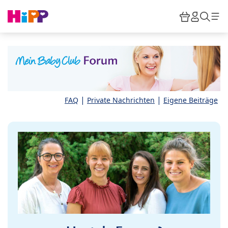
Skip to main content
Warenkor
HiPP M
Such
|
|
FAQ
Private Nachrichten
Eigene Beiträge