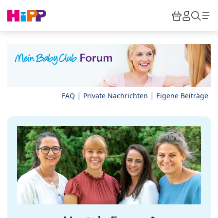
Skip to main content
Warenkor
HiPP M
Such
|
|
FAQ
Private Nachrichten
Eigene Beiträge