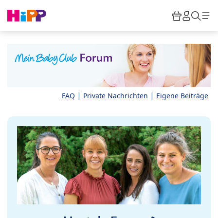
Skip to main content
Warenkor
HiPP M
Such
|
|
FAQ
Private Nachrichten
Eigene Beiträge