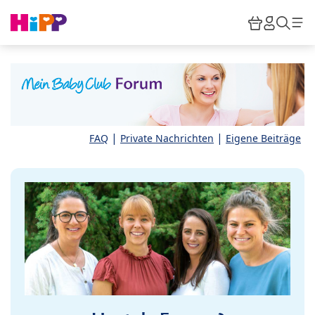
Skip to main content
Warenkor
HiPP M
Such
|
|
FAQ
Private Nachrichten
Eigene Beiträge