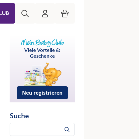
Suche
HiPP Mein Babyclub
Warenkorb
LUB
Viele Vorteile &
Geschenke
Neu registrieren
Suche
Suche