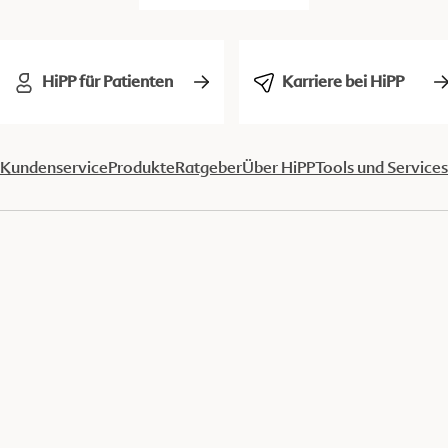
HiPP für Patienten
Karriere bei HiPP
Kundenservice
Produkte
Ratgeber
Über HiPP
Tools und Services