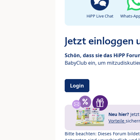
HiPP Live Chat
Whats-App
Jetzt einloggen
Schön, dass sie das HiPP For
BabyClub ein, um mitzudiskutier
Login
Neu hier?
Jetz
Vorteile
sicher
Bitte beachten: Dieses Forum bilde