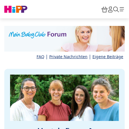
Skip to main content
Warenkor
HiPP M
Such
|
|
FAQ
Private Nachrichten
Eigene Beiträge