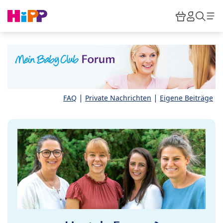
Skip to main content
Warenkor
HiPP M
Such
|
|
FAQ
Private Nachrichten
Eigene Beiträge