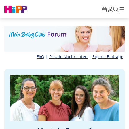
Skip to main content
Warenkor
HiPP M
Such
|
|
FAQ
Private Nachrichten
Eigene Beiträge