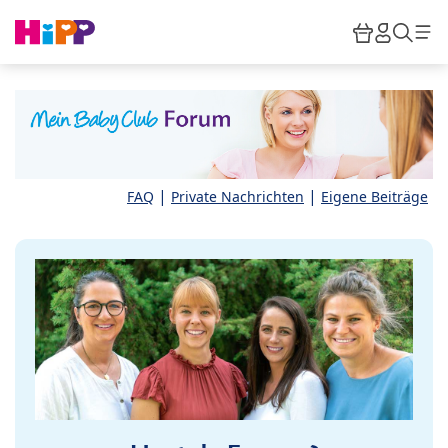
Skip to main content
Warenkor
HiPP M
Such
|
|
FAQ
Private Nachrichten
Eigene Beiträge