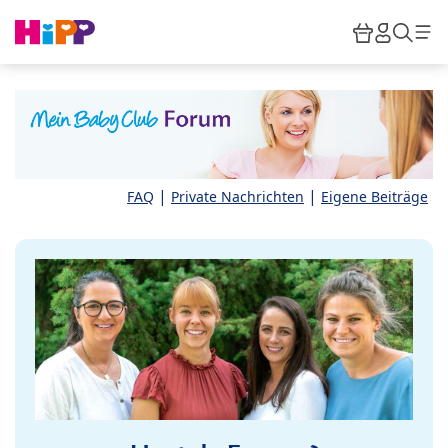
Skip to main content
Warenkor
HiPP M
Such
|
|
FAQ
Private Nachrichten
Eigene Beiträge