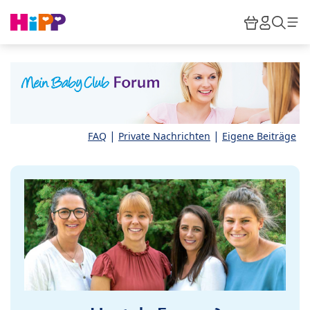
Skip to main content
Warenkor
HiPP M
Such
|
|
FAQ
Private Nachrichten
Eigene Beiträge