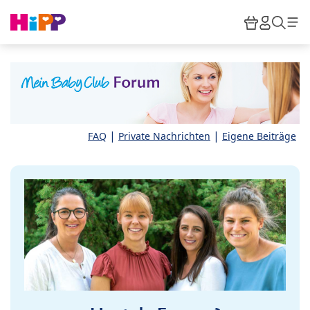
Skip to main content
Warenkor
HiPP M
Such
|
|
FAQ
Private Nachrichten
Eigene Beiträge