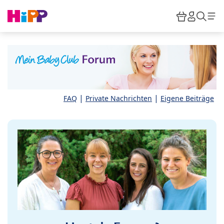
Skip to main content
Warenkor
HiPP M
Such
|
|
FAQ
Private Nachrichten
Eigene Beiträge