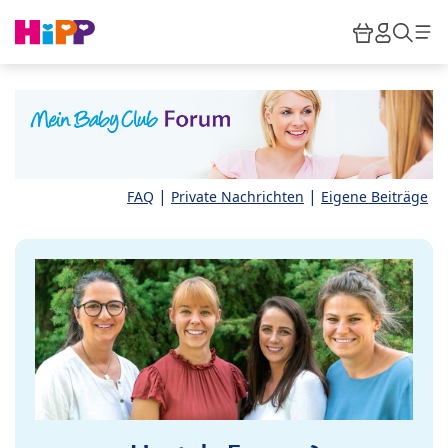
Skip to main content
Warenkor
HiPP M
Such
|
|
FAQ
Private Nachrichten
Eigene Beiträge