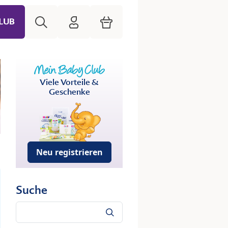
Suche
HiPP Mein Babyclub
Warenkorb
LUB
Viele Vorteile &
Geschenke
Neu registrieren
Suche
Suche