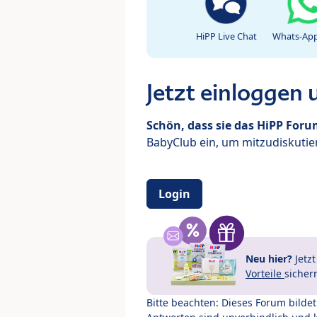
HiPP Live Chat
Whats-App
Jetzt einloggen
Schön, dass sie das HiPP For
BabyClub ein, um mitzudiskutier
Login
Neu hier?
Jetz
Vorteile
sicher
Bitte beachten: Dieses Forum bilde