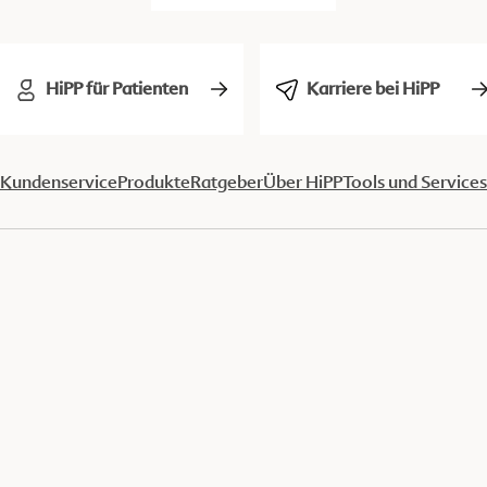
HiPP für Patienten
Karriere bei HiPP
Kundenservice
Produkte
Ratgeber
Über HiPP
Tools und Services