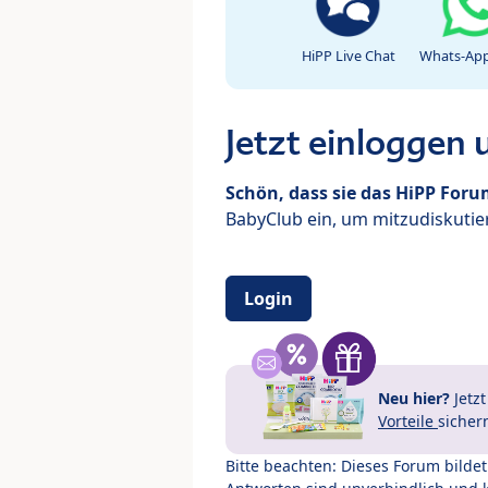
HiPP Live Chat
Whats-App
Jetzt einloggen
Schön, dass sie das HiPP For
BabyClub ein, um mitzudiskutier
Login
Neu hier?
Jetz
Vorteile
sicher
Bitte beachten: Dieses Forum bilde