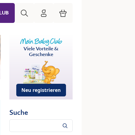
Suche
HiPP Mein Babyclub
Warenkorb
LUB
Viele Vorteile &
Geschenke
Neu registrieren
Suche
Suche