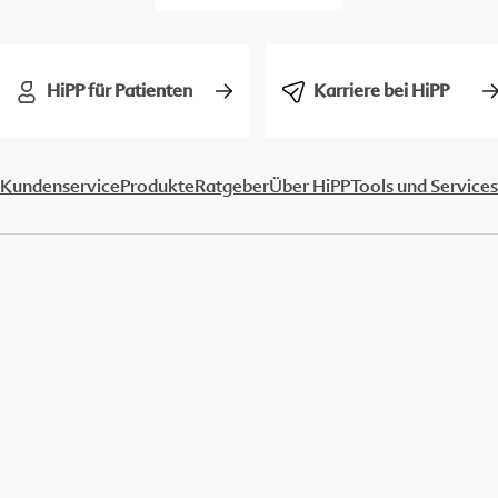
HiPP für Patienten
Karriere bei HiPP
Kundenservice
Produkte
Ratgeber
Über HiPP
Tools und Services