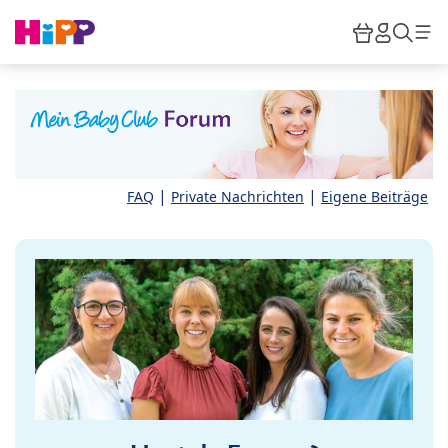
Skip to main content
Warenkor
HiPP M
Such
|
|
FAQ
Private Nachrichten
Eigene Beiträge