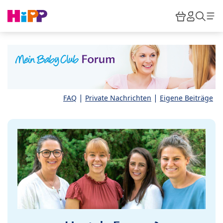
Skip to main content
Warenkor
HiPP M
Such
|
|
FAQ
Private Nachrichten
Eigene Beiträge