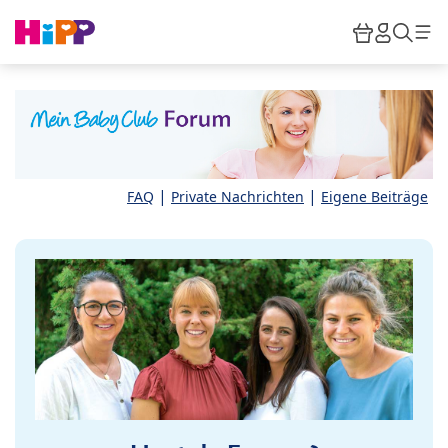
Skip to main content
Warenkor
HiPP M
Such
|
|
FAQ
Private Nachrichten
Eigene Beiträge