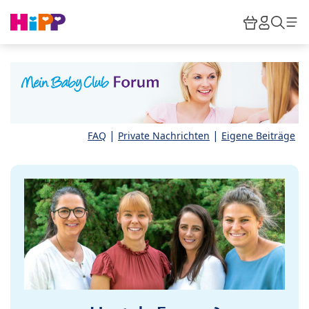
Skip to main content
Warenkor
HiPP M
Such
|
|
FAQ
Private Nachrichten
Eigene Beiträge