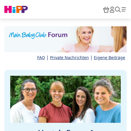
Skip to main content
Warenkor
HiPP M
Such
|
|
FAQ
Private Nachrichten
Eigene Beiträge