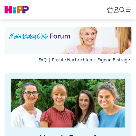
Skip to main content
Warenkor
HiPP M
Such
|
|
FAQ
Private Nachrichten
Eigene Beiträge