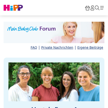
Skip to main content
Warenkor
HiPP M
Such
|
|
FAQ
Private Nachrichten
Eigene Beiträge