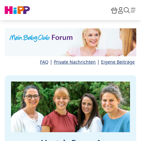
Skip to main content
Warenkor
HiPP M
Such
|
|
FAQ
Private Nachrichten
Eigene Beiträge