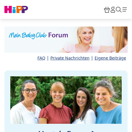
Skip to main content
Warenkor
HiPP M
Such
|
|
FAQ
Private Nachrichten
Eigene Beiträge