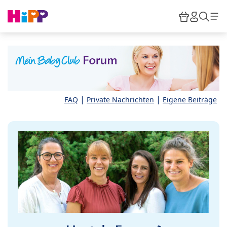
Skip to main content
Warenkor
HiPP M
Such
|
|
FAQ
Private Nachrichten
Eigene Beiträge