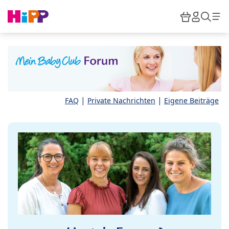
Skip to main content
Warenkor
HiPP M
Such
|
|
FAQ
Private Nachrichten
Eigene Beiträge