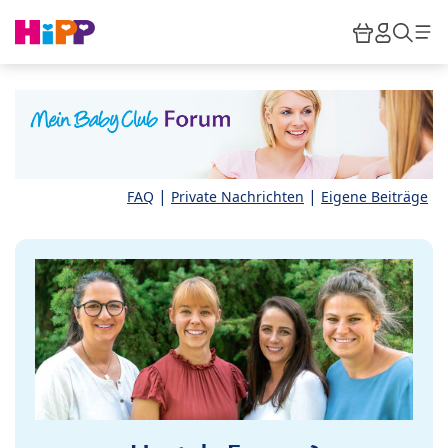
Skip to main content
Warenkor
HiPP M
Such
|
|
FAQ
Private Nachrichten
Eigene Beiträge