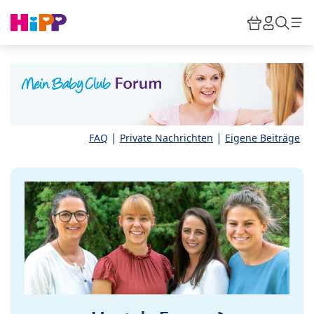
Skip to main content
Warenkor
HiPP M
Such
|
|
FAQ
Private Nachrichten
Eigene Beiträge