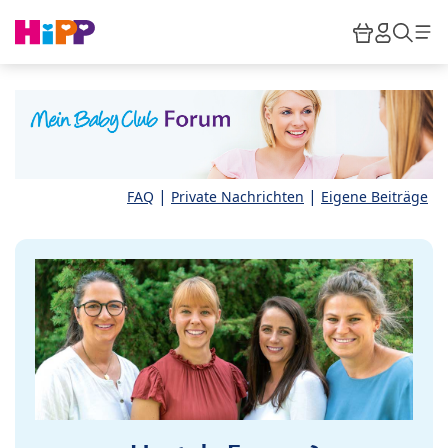
Skip to main content
Warenkor
HiPP M
Such
|
|
FAQ
Private Nachrichten
Eigene Beiträge