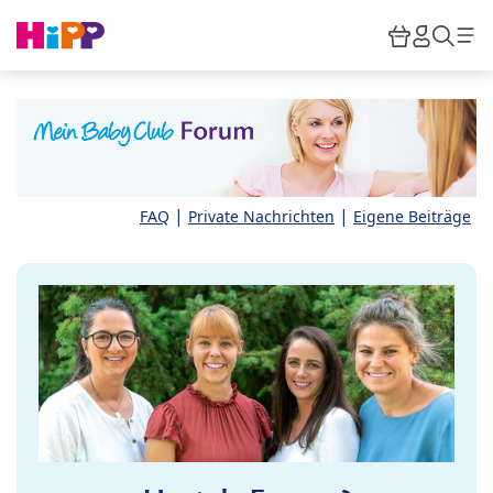
Skip to main content
Warenkor
HiPP M
Such
|
|
FAQ
Private Nachrichten
Eigene Beiträge