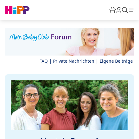
Skip to main content
Warenkor
HiPP M
Such
|
|
FAQ
Private Nachrichten
Eigene Beiträge