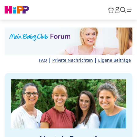
Skip to main content
Warenkor
HiPP M
Such
|
|
FAQ
Private Nachrichten
Eigene Beiträge