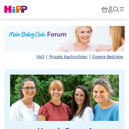
Skip to main content
Warenkor
HiPP M
Such
|
|
FAQ
Private Nachrichten
Eigene Beiträge