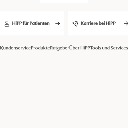
HiPP für Patienten
Karriere bei HiPP
Kundenservice
Produkte
Ratgeber
Über HiPP
Tools und Services