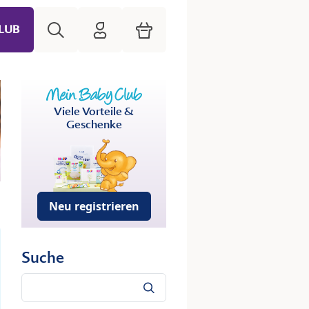
Suche
HiPP Mein Babyclub
Warenkorb
LUB
Viele Vorteile &
Geschenke
Neu registrieren
Suche
Suche