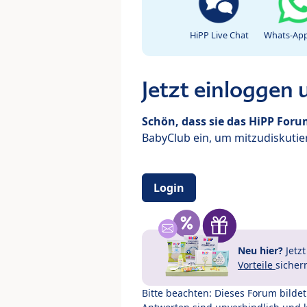
HiPP Live Chat
Whats-App
Jetzt einloggen
Schön, dass sie das HiPP For
BabyClub ein, um mitzudiskutier
Login
Neu hier?
Jetz
Vorteile
sicher
Bitte beachten: Dieses Forum bilde