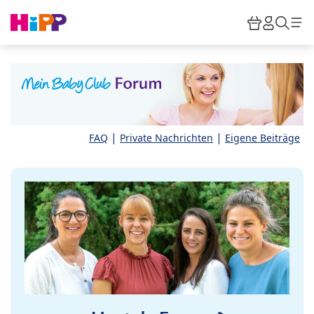
Skip to main content
Warenkor
HiPP M
Such
|
|
FAQ
Private Nachrichten
Eigene Beiträge