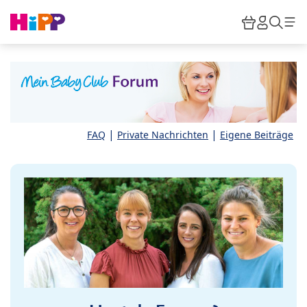
Skip to main content
Warenkor
HiPP M
Such
|
|
FAQ
Private Nachrichten
Eigene Beiträge