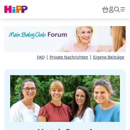
Skip to main content
Warenkor
HiPP M
Such
|
|
FAQ
Private Nachrichten
Eigene Beiträge