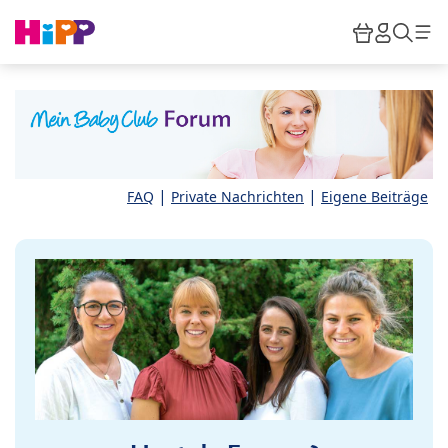
Skip to main content
Warenkor
HiPP M
Such
|
|
FAQ
Private Nachrichten
Eigene Beiträge