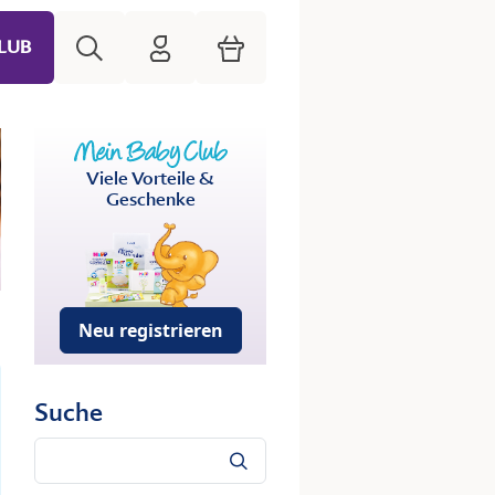
Suche
HiPP Mein Babyclub
Warenkorb
LUB
Viele Vorteile &
Geschenke
Neu registrieren
Suche
Suche