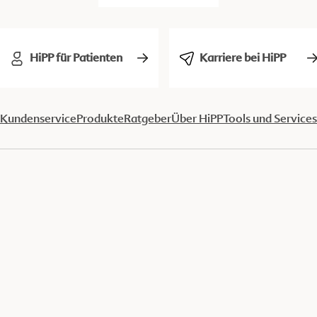
HiPP für Patienten
Karriere bei HiPP
Kundenservice
Produkte
Ratgeber
Über HiPP
Tools und Services