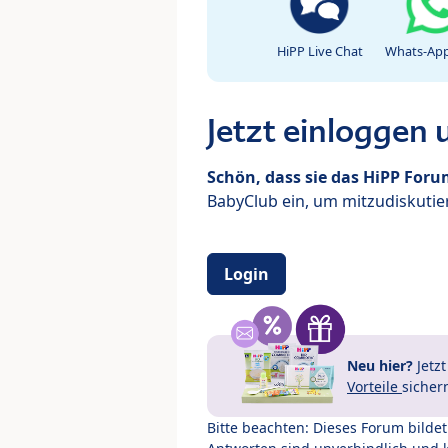
HiPP Live Chat
Whats-App
Jetzt einloggen
Schön, dass sie das HiPP For
BabyClub ein, um mitzudiskutier
Login
Neu hier?
Jetz
Vorteile
sicher
Bitte beachten: Dieses Forum bilde