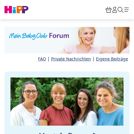
Skip to main content
Warenkor
HiPP M
Such
|
|
FAQ
Private Nachrichten
Eigene Beiträge