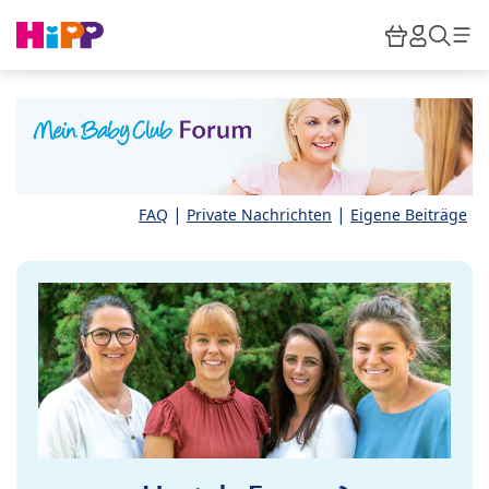
Skip to main content
Warenkor
HiPP M
Such
|
|
FAQ
Private Nachrichten
Eigene Beiträge