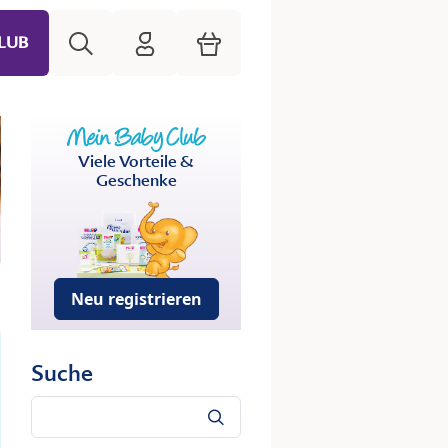
Suche
HiPP Mein Babyclub
Warenkorb
LUB
Viele Vorteile &
Geschenke
Neu registrieren
Suche
Suche