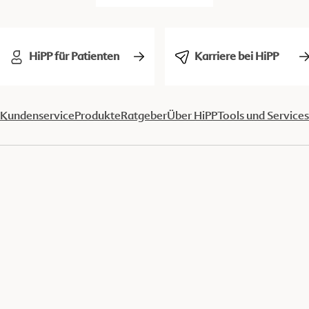
HiPP für Patienten
Karriere bei HiPP
Kundenservice
Produkte
Ratgeber
Über HiPP
Tools und Services