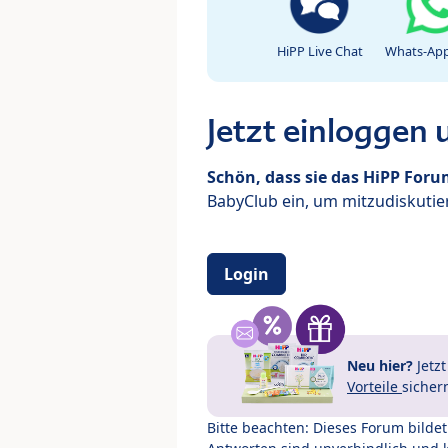
HiPP Live Chat
Whats-App
Jetzt einloggen
Schön, dass sie das HiPP For
BabyClub ein, um mitzudiskutier
Login
Neu hier?
Jetz
Vorteile
sicher
Bitte beachten: Dieses Forum bilde