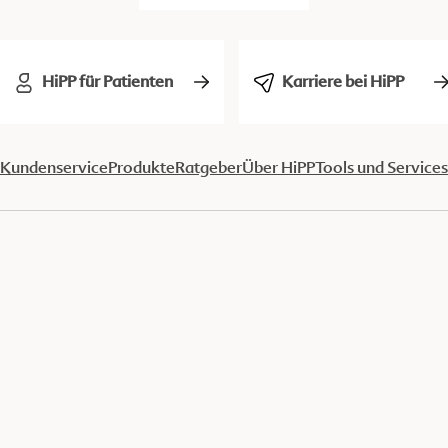
HiPP für Patienten
Karriere bei HiPP
Kundenservice
Produkte
Ratgeber
Über HiPP
Tools und Services