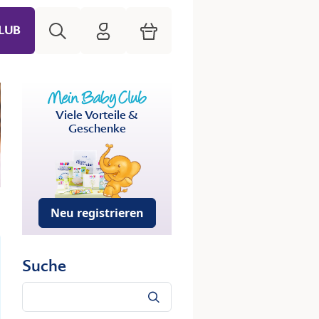
Suche
HiPP Mein Babyclub
Warenkorb
LUB
Viele Vorteile &
Geschenke
Neu registrieren
Suche
Suche