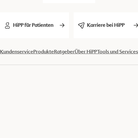
HiPP für Patienten
Karriere bei HiPP
Kundenservice
Produkte
Ratgeber
Über HiPP
Tools und Services