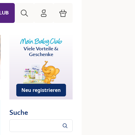
Suche
HiPP Mein Babyclub
Warenkorb
LUB
Viele Vorteile &
Geschenke
Neu registrieren
Suche
Suche