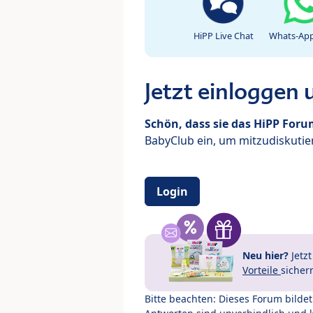
HiPP Live Chat
Whats-App
Jetzt einloggen
Schön, dass sie das HiPP For
BabyClub ein, um mitzudiskutier
Login
Neu hier?
Jetz
Vorteile
sicher
Bitte beachten: Dieses Forum bilde