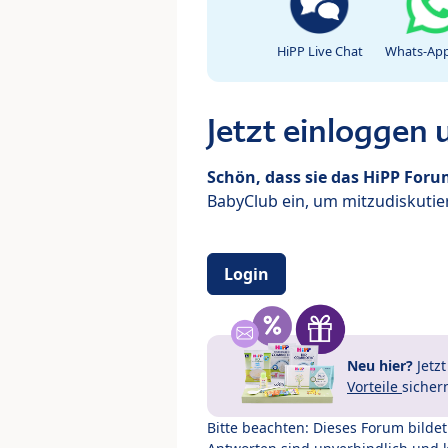
HiPP Live Chat
Whats-App
Jetzt einloggen
Schön, dass sie das HiPP For
BabyClub ein, um mitzudiskutier
Login
Neu hier?
Jetz
Vorteile
sicher
Bitte beachten: Dieses Forum bilde