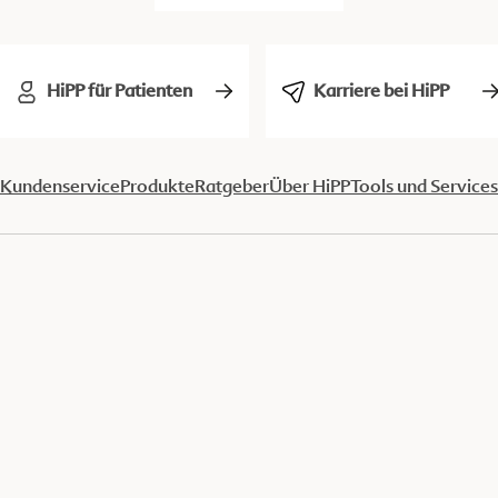
HiPP für Patienten
Karriere bei HiPP
Kundenservice
Produkte
Ratgeber
Über HiPP
Tools und Services