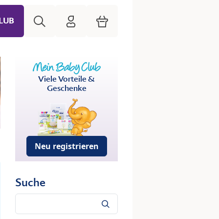
Suche
HiPP Mein Babyclub
Warenkorb
LUB
Viele Vorteile &
Geschenke
Neu registrieren
Suche
Suche